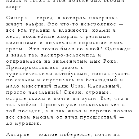
назад и тогда в этом поиске был особый
азарт.
Синтра — город, в котором наверняка
живут эльфы. Это что-то невероятное —
все эти туманы и влажность, холмы и
леса, волшебные дворцы с резными
колоннами и подземные поросшие мхом
гроты.. Это точно было со мной? Однажды
я взяла там электро-велосипед и
отправилась на знаменитый мыс Рока.
Припарковавшись рядом с
туристическими автобусами, пошла гулять
по скалам и спустилась на безлюдный и
мало известный пляж Ursa. Идеальный,
просто идеальный! Океан, суровые,
острые скалы и почти ни души. Все, что я
так люблю. Прошло уже несколько лет с
той поездки, а я так живо и хорошо помню
все свои эмоции от этих путешествий —
до мурашек.
Алгарве — южное побережье, почти на