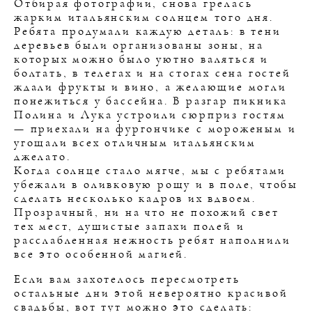
Отбирая фотографии, снова грелась
жарким итальянским солнцем того дня.
Ребята продумали каждую деталь: в тени
деревьев были организованы зоны, на
которых можно было уютно валяться и
болтать, в телегах и на стогах сена гостей
ждали фрукты и вино, а желающие могли
понежиться у бассейна. В разгар пикника
Полина и Лука устроили сюрприз гостям
— приехали на фургончике с мороженым и
угощали всех отличным итальянским
джелато.
Когда солнце стало мягче, мы с ребятами
убежали в оливковую рощу и в поле, чтобы
сделать несколько кадров их вдвоем.
Прозрачный, ни на что не похожий свет
тех мест, душистые запахи полей и
расслабленная нежность ребят наполнили
все это особенной магией.
Если вам захотелось пересмотреть
остальные дни этой невероятно красивой
свадьбы, вот тут можно это сделать: