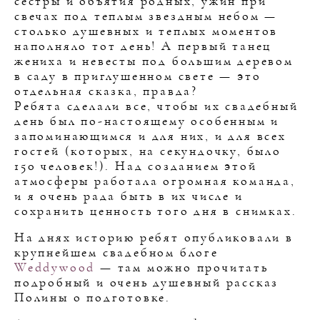
сестры и объятия родных, ужин при
свечах под теплым звездным небом —
столько душевных и теплых моментов
наполняло тот день! А первый танец
жениха и невесты под большим деревом
в саду в приглушенном свете — это
отдельная сказка, правда?
Ребята сделали все, чтобы их свадебный
день был по-настоящему особенным и
запоминающимся и для них, и для всех
гостей (которых, на секундочку, было
150 человек!). Над созданием этой
атмосферы работала огромная команда,
и я очень рада быть в их числе и
сохранить ценность того дня в снимках.
На днях историю ребят опубликовали в
крупнейшем свадебном блоге
Weddywood
— там можно прочитать
подробный и очень душевный рассказ
Полины о подготовке.